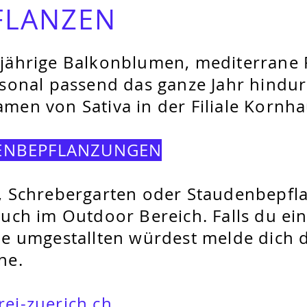
FLANZEN
njährige Balkonblumen, mediterrane 
isonal passend das ganze Jahr hindu
men von Sativa in der Filiale Kornha
SENBEPFLANZUNGEN
-, Schrebergarten oder Staudenbepfl
auch im Outdoor Bereich. Falls du ei
ne umgestallten würdest melde dich 
ne.
ei-zuerich.ch